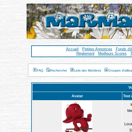
Accueil
Petites Annonces
Fonds d'
Règlement
Meilleurs Scores
T
FAQ
Rechercher
Liste des Membres
Groupes d'utilis
marmandais.com Index du Forum
Vo
Avatar
Tout 
I
Me
Loca
S