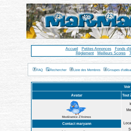
Accueil
Petites Annonces
Fonds d'
Règlement
Meilleurs Scores
T
FAQ
Rechercher
Liste des Membres
Groupes d'utilis
marmandais.com Index du Forum
Voir
Avatar
Tout
I
Me
Modératrice Z'Animos
Loca
Contact maryann
S