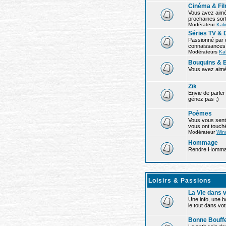
Cinéma & Fi
Vous avez aimé 
prochaines sorti
Modérateur
Kal
Séries TV &
Passionné par 
connaissances s
Modérateurs
Ka
Bouquins & 
Vous avez aimé
Zik
Envie de parler
génez pas ;)
Poèmes
Vous vous sent
vous ont touché
Modérateur
Win
Hommage
Rendre Hommage 
Loisirs & Passions
La Vie dans v
Une info, une 
le tout dans vot
Bonne Bouff