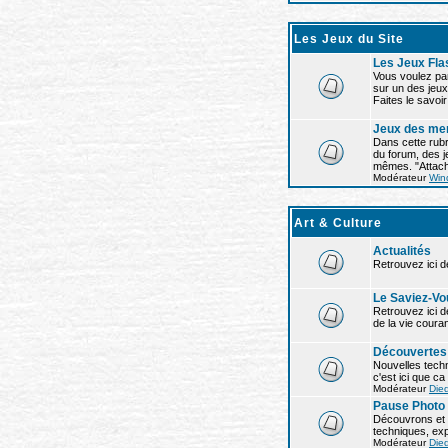
Les Jeux du Site
Les Jeux Fl
Vous voulez pa
sur un des jeux
Faites le savoir 
Jeux des me
Dans cette rubr
du forum, des 
mêmes. "Attach
Modérateur
Win
Art & Culture
Actualités
Retrouvez ici d
Le Saviez-Vo
Retrouvez ici d
de la vie couran
Découvertes e
Nouvelles techn
c'est ici que c
Modérateur
Die
Pause Photo
Découvrons et p
techniques, exp
Modérateur
Die