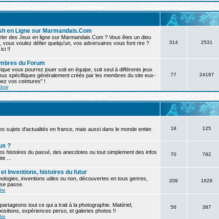
ash en Ligne sur Marmandais.Com
rler des Jeux en ligne sur Marmandais.Com ? Vous êtes un dieu
314
2531
, vous voulez défier quelqu'un, vos adversaires vous font rire ?
ici !!
mbres du Forum
ique vous pourrez jouer soit en équipe, soit seul à différents jeux
77
24197
jeux spécifiques généralement créés par les membres du site eux-
ez vos ceintures" !
dow
18
125
es sujets d'actualités en france, mais aussi dans le monde entier.
us ?
es histoires du passé, des anecdotes ou tout simplement des infos
70
782
te ...
t Inventions, histoires du futur
ologies, inventions utiles ou non, découvertes en tous genres,
209
1626
a se passe.
dre
artageons tout ce qui a trait à la photographie. Matériel,
56
387
ositions, expériences perso, et galeries photos !!
dre