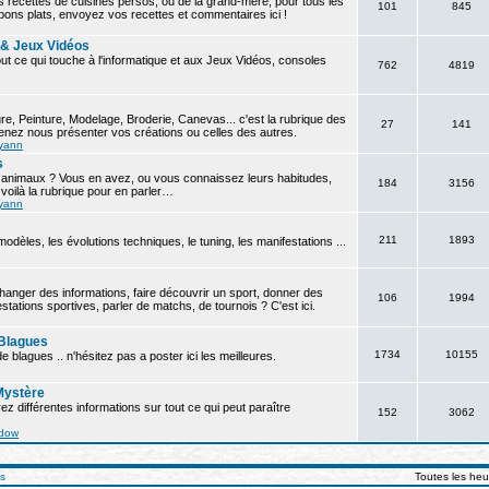
es recettes de cuisines persos, ou de la grand-mère, pour tous les
101
845
ons plats, envoyez vos recettes et commentaires ici !
 & Jeux Vidéos
out ce qui touche à l'informatique et aux Jeux Vidéos, consoles
762
4819
re, Peinture, Modelage, Broderie, Canevas... c'est la rubrique des
27
141
Venez nous présenter vos créations ou celles des autres.
yann
s
 animaux ? Vous en avez, ou vous connaissez leurs habitudes,
184
3156
 voilà la rubrique pour en parler…
yann
211
1893
dèles, les évolutions techniques, le tuning, les manifestations ...
anger des informations, faire découvrir un sport, donner des
106
1994
stations sportives, parler de matchs, de tournois ? C'est ici.
 Blagues
1734
10155
e blagues .. n'hésitez pas a poster ici les meilleures.
Mystère
ez différentes informations sur tout ce qui peut paraître
152
3062
dow
us
Toutes les he