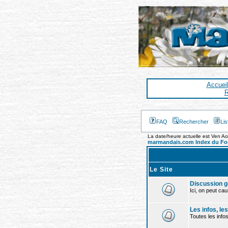
Accuei
R
FAQ
Rechercher
Li
La date/heure actuelle est Ven A
marmandais.com Index du F
Le Site
Discussion g
Ici, on peut cau
Les infos, le
Toutes les infos