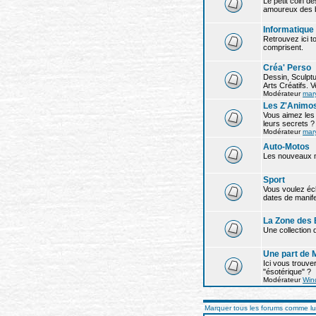
Le petit coin d
amoureux des b
Informatique
Retrouvez ici t
comprisent.
Créa' Perso
Dessin, Sculptu
Arts Créatifs. 
Modérateur
mar
Les Z'Animo
Vous aimez les
leurs secrets ?
Modérateur
mar
Auto-Motos
Les nouveaux mo
Sport
Vous voulez éch
dates de manife
La Zone des
Une collection d
Une part de 
Ici vous trouver
"ésotérique" ?
Modérateur
Win
Marquer tous les forums comme l