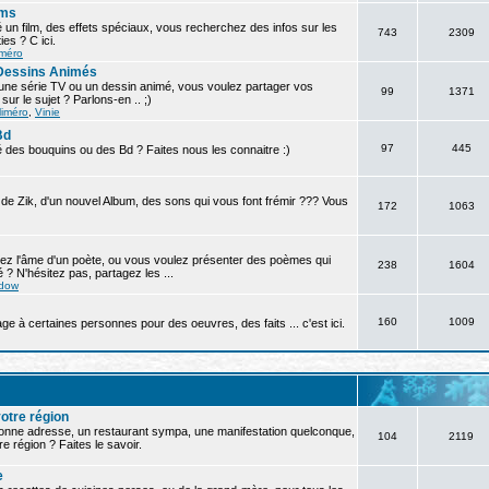
lms
un film, des effets spéciaux, vous recherchez des infos sur les
743
2309
es ? C ici.
iméro
 Dessins Animés
une série TV ou un dessin animé, vous voulez partager vos
99
1371
ur le sujet ? Parlons-en .. ;)
liméro
,
Vinie
Bd
97
445
 des bouquins ou des Bd ? Faites nous les connaitre :)
 de Zik, d'un nouvel Album, des sons qui vous font frémir ??? Vous
172
1063
ez l'âme d'un poète, ou vous voulez présenter des poèmes qui
238
1604
 ? N'hésitez pas, partagez les ...
dow
160
1009
à certaines personnes pour des oeuvres, des faits ... c'est ici.
otre région
bonne adresse, un restaurant sympa, une manifestation quelconque,
104
2119
re région ? Faites le savoir.
e