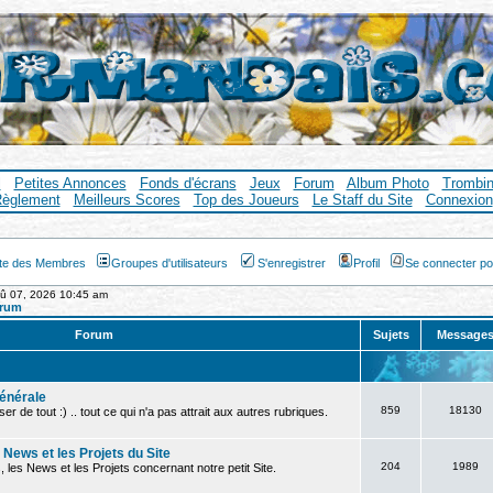
l
Petites Annonces
Fonds d'écrans
Jeux
Forum
Album Photo
Trombi
èglement
Meilleurs Scores
Top des Joueurs
Le Staff du Site
Connexion
ste des Membres
Groupes d'utilisateurs
S'enregistrer
Profil
Se connecter po
oû 07, 2026 10:45 am
orum
Forum
Sujets
Message
énérale
859
18130
ser de tout :) .. tout ce qui n'a pas attrait aux autres rubriques.
s News et les Projets du Site
204
1989
, les News et les Projets concernant notre petit Site.