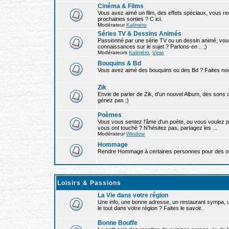
Cinéma & Films
Vous avez aimé un film, des effets spéciaux, vous re
prochaines sorties ? C ici.
Modérateur
Kaliméro
Séries TV & Dessins Animés
Passionné par une série TV ou un dessin animé, vou
connaissances sur le sujet ? Parlons-en .. ;)
Modérateurs
Kaliméro
,
Vinie
Bouquins & Bd
Vous avez aimé des bouquins ou des Bd ? Faites nous
Zik
Envie de parler de Zik, d'un nouvel Album, des sons 
génez pas ;)
Poèmes
Vous vous sentez l'âme d'un poète, ou vous voulez 
vous ont touché ? N'hésitez pas, partagez les ...
Modérateur
Window
Hommage
Rendre Hommage à certaines personnes pour des oeuvr
Loisirs & Passions
La Vie dans votre région
Une info, une bonne adresse, un restaurant sympa, 
le tout dans votre région ? Faites le savoir.
Bonne Bouffe