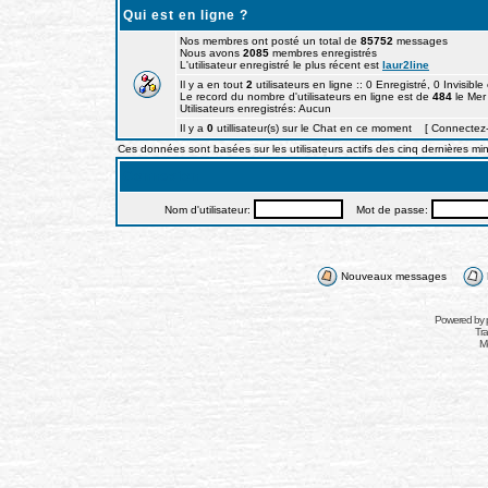
Qui est en ligne ?
Nos membres ont posté un total de
85752
messages
Nous avons
2085
membres enregistrés
L'utilisateur enregistré le plus récent est
laur2line
Il y a en tout
2
utilisateurs en ligne :: 0 Enregistré, 0 Invisible
Le record du nombre d'utilisateurs en ligne est de
484
le Mer
Utilisateurs enregistrés: Aucun
Il y a
0
utillisateur(s) sur le Chat en ce moment [ Connectez-
Ces données sont basées sur les utilisateurs actifs des cinq dernières mi
Connexion
Nom d'utilisateur:
Mot de passe:
Nouveaux messages
Powered by
Tra
Mo