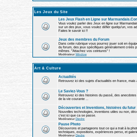
Les Jeux du Site
Les Jeux Flash en Ligne sur Marmandais.Co
Vous voulez parler des Jeux en ligne sur Marmandai
sur un des jeux, vous voulez défier quelqu'un, vos ad
Faites le savoir ici !!
Jeux des membres du Forum
Dans cette rubrique vous pourrez jouer soit en équipe,
du forum, des jeux spécifiques généralement créés p
mêmes. "Attachez vos ceintures" !
Modérateur
Window
Art & Culture
Actualités
Retrouvez ici des sujets d'actualités en france, mais
Le Saviez-Vous ?
Retrouvez ici des histoires du passé, des anecdotes
de la vie courante ...
Découvertes et Inventions, histoires du futur
Nouvelles technologies, inventions utiles ou non, dé
c'est ici que ca se passe.
Modérateur
Diedre
Pause Photo
Découvrons et partageons tout ce qui a trait à la phot
techniques, expositions, expériences perso, et galeri
Modérateur
Diedre