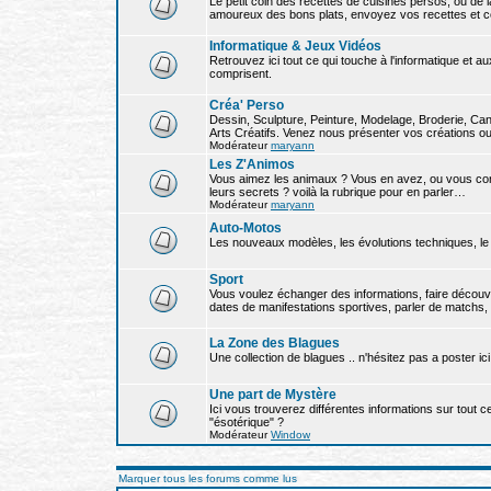
Le petit coin des recettes de cuisines persos, ou de 
amoureux des bons plats, envoyez vos recettes et c
Informatique & Jeux Vidéos
Retrouvez ici tout ce qui touche à l'informatique et 
comprisent.
Créa' Perso
Dessin, Sculpture, Peinture, Modelage, Broderie, Cane
Arts Créatifs. Venez nous présenter vos créations ou
Modérateur
maryann
Les Z'Animos
Vous aimez les animaux ? Vous en avez, ou vous con
leurs secrets ? voilà la rubrique pour en parler…
Modérateur
maryann
Auto-Motos
Les nouveaux modèles, les évolutions techniques, le t
Sport
Vous voulez échanger des informations, faire découv
dates de manifestations sportives, parler de matchs, d
La Zone des Blagues
Une collection de blagues .. n'hésitez pas a poster ici
Une part de Mystère
Ici vous trouverez différentes informations sur tout ce
"ésotérique" ?
Modérateur
Window
Marquer tous les forums comme lus