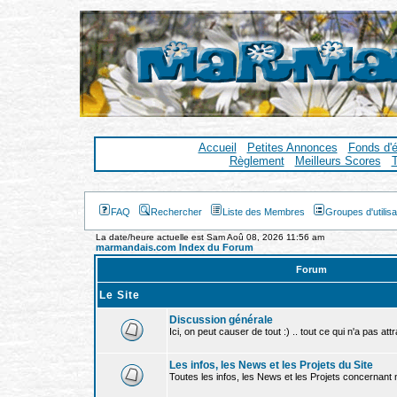
Accueil
Petites Annonces
Fonds d'
Règlement
Meilleurs Scores
T
FAQ
Rechercher
Liste des Membres
Groupes d'utilis
La date/heure actuelle est Sam Aoû 08, 2026 11:56 am
marmandais.com Index du Forum
Forum
Le Site
Discussion générale
Ici, on peut causer de tout :) .. tout ce qui n'a pas att
Les infos, les News et les Projets du Site
Toutes les infos, les News et les Projets concernant no